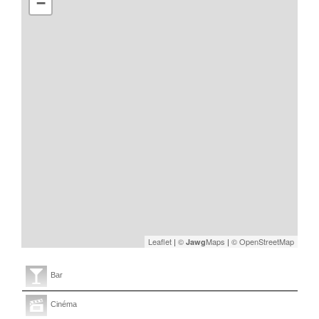
−
Leaflet
|
©
Maps
|
© OpenStreetMap
Jawg
Bar
Cinéma