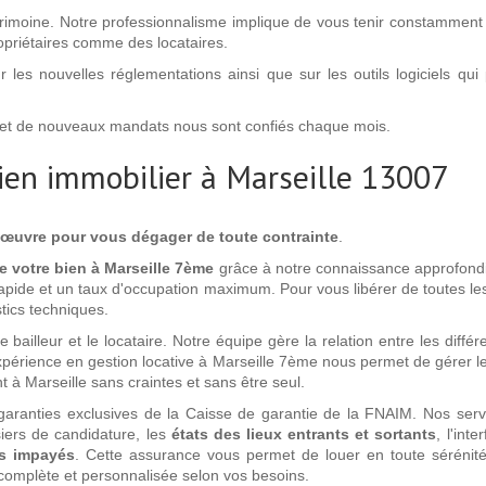
trimoine. Notre professionnalisme implique de vous tenir constamment
ropriétaires comme des locataires.
 les nouvelles réglementations ainsi que sur les outils logiciels qu
 et de nouveaux mandats nous sont confiés chaque mois.
bien immobilier à Marseille 13007
 œuvre pour vous dégager de toute contrainte
.
de votre bien à Marseille 7ème
grâce à notre connaissance approfondi
pide et un taux d'occupation maximum. Pour vous libérer de toutes les 
tics techniques.
e le bailleur et le locataire. Notre équipe gère la relation entre les di
xpérience en gestion locative à Marseille 7ème nous permet de gérer les in
nt à Marseille sans craintes et sans être seul.
x garanties exclusives de la Caisse de garantie de la FNAIM. Nos se
iers de candidature, les
états des lieux entrants et sortants
, l'int
rs impayés
. Cette assurance vous permet de louer en toute sérénité
complète et personnalisée selon vos besoins.