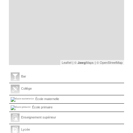
Leaflet
|
©
Maps
|
© OpenStreetMap
Jawg
Bar
Collège
École maternelle
École primaire
Enseignement supérieur
Lycée