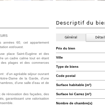
Descriptif du bi
IEURS
Général
Détai
es années 60, cet appartement
tation est/ouest.
Prix du bien
use place Saint-Eugène et des
Ville
fre un cadre calme tout en étant
e des plages et des commerces
Type de biens
nt : d'un agréable séjour ouvrant
Code postal
 Notre-Dame de la Garde, d'une
hambres, d'une salle d'eau et de
Surface habitable (m²)
ux de rénovation des façades, des
Surface loi Carrez (m²)
és, garantissant une valorisation
ensemble.
Nombre de chambre(s)