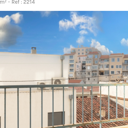
 m² -
Ref : 2214