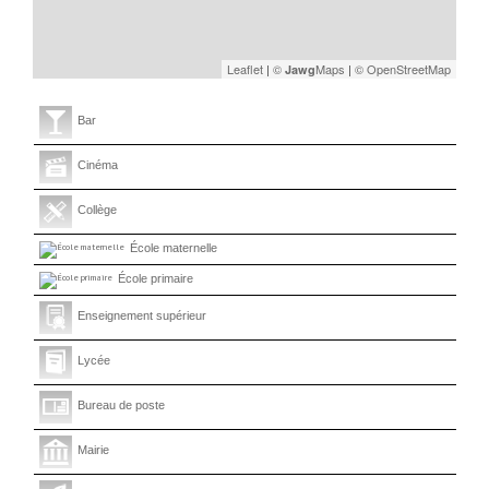
Leaflet
|
©
Maps
|
© OpenStreetMap
Jawg
Bar
Cinéma
Collège
École maternelle
École primaire
Enseignement supérieur
Lycée
Bureau de poste
Mairie