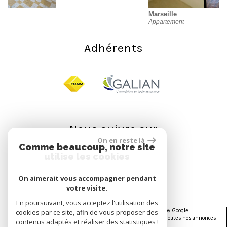
Marseille
Appartement
Adhérents
Nous suivre sur
On en reste là
Comme beaucoup, notre site
utilise les cookies
On aimerait vous accompagner pendant
votre visite.
En poursuivant, vous acceptez l'utilisation des
© 2026 | Tous droits réservés | Traduction powered by Google
cookies par ce site, afin de vous proposer des
Plan du site
-
Mentions légales
-
Nos honoraires
-
Liens
-
Admin
-
Toutes nos annonces
-
contenus adaptés et réaliser des statistiques !
Politique RGPD