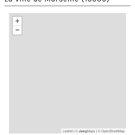
+
−
Leaflet
|
©
Maps
|
© OpenStreetMap
Jawg