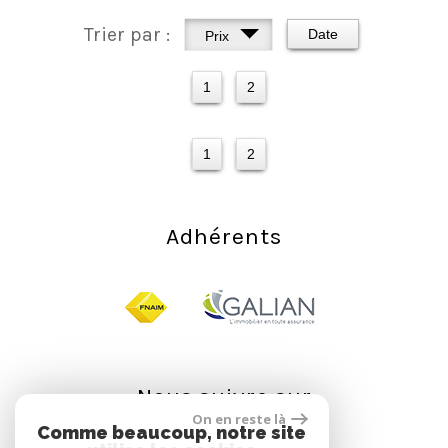
Trier par :
Date
Prix
1
2
1
2
Adhérents
Nous suivre sur
On en reste là
Comme beaucoup, notre site